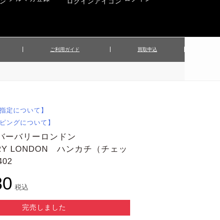
ご利用ガイド
買取申込
ンズジャケット
▲メンズパンツ
▲ベルト
▲バッグ
ィーストップス
▲レディースニット
▲帽子
▲キッズ／ベビー
ィースジャケット
▲レディースセットアップ
指定について】
▲傘／日傘
▲ぬいぐるみ
ピングについて】
 バーバリーロンドン
RRY LONDON ハンカチ（チェッ
402
80
税込
完売しました