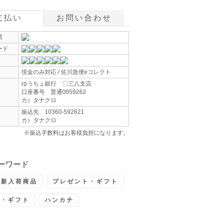
支払い
お問い合わせ
済
ード
現金のみ対応 / 佐川急便eコレクト
ゆうちょ銀行 〇三八支店
口座番号 普通0059262
カ）タナクロ
振込先 10360-592621
カ）タナクロ
※振込手数料はお客様負担になります。
ーワード
最新入荷商品
プレゼント・ギフト
ト・ギフト
ハンカチ