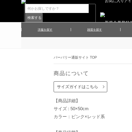
洋服を探す
雑貨を探す
▲メンズコート
▲メンズト
▲ハンカチ
▲ネクタ
▲メンズショーツ
▲メンズス
バーバリー通販サイト TOP
▲アクセサリー
▲靴下・ソ
▲レディースワンピース
▲レディース
商品について
▲マフラー／ストール
▲手袋／グ
▲その他
サイズガイドはこちら
【商品詳細】
サイズ : 50×50cm
カラー：ピンク×レッド系