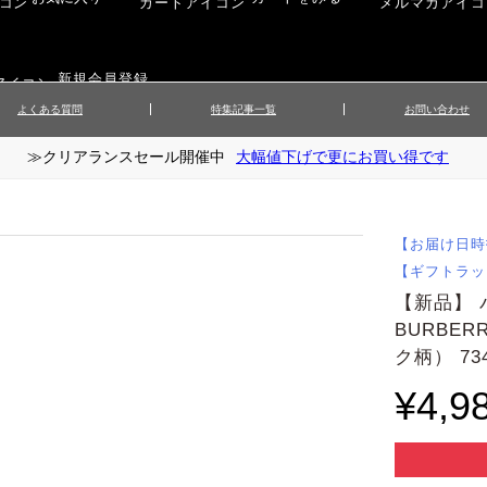
新規会員登録
よくある質問
特集記事一覧
お問い合わせ
≫クリアランスセール開催中
大幅値下げで更にお買い得です
ップス
▲メンズニット
▲メ
イ
▲財布・キーケース
ーツ
▲レディースコート
▲レデ
ックス
▲靴／シューズ
スカート
▲レディースボトムス
▲レデ
【お届け日時
ローブ
▲文具
【ギフトラッ
【新品】
BURBE
ク柄） 73
¥4,9