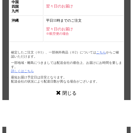
中国
翌々日のお届け
四国
九州
沖縄
平日11時までのご注文
翌々日のお届け
※航空便の場合
確定したご注文（※1）、一部例外商品（※2）については
こちら
からご確
認いただけます。
一部地域・離島につきましては配送会社の都合上、お届けにお時間を要しま
す。
詳しくはこちら
最短お届け予定日は目安となります。
配送会社の状況により配達日数が異なる場合がございます。
閉じる