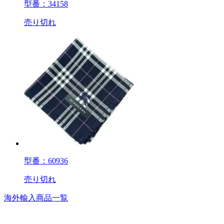
型番：34158
売り切れ
型番：60936
売り切れ
海外輸入商品一覧