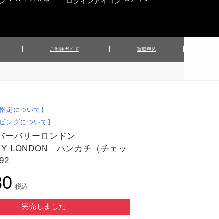
ご利用ガイド
買取申込
ンズジャケット
▲メンズパンツ
▲ベルト
▲バッグ
ィーストップス
▲レディースニット
▲帽子
▲キッズ／ベビー
ィースジャケット
▲レディースセットアップ
指定について】
▲傘／日傘
▲ぬいぐるみ
ピングについて】
 バーバリーロンドン
RRY LONDON ハンカチ（チェッ
92
80
税込
完売しました