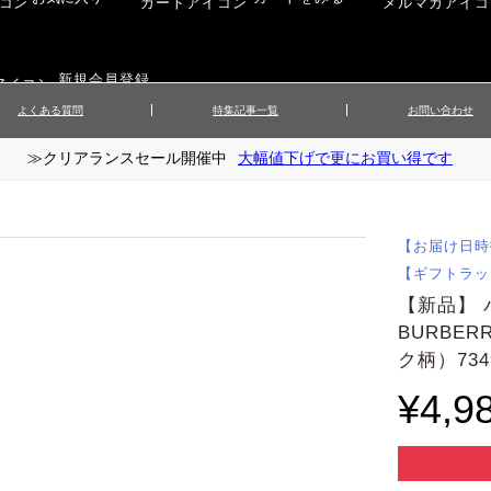
新規会員登録
よくある質問
特集記事一覧
お問い合わせ
≫クリアランスセール開催中
大幅値下げで更にお買い得です
ップス
▲メンズニット
▲メ
イ
▲財布・キーケース
ーツ
▲レディースコート
▲レデ
ックス
▲靴／シューズ
スカート
▲レディースボトムス
▲レデ
【お届け日時
ローブ
▲文具
【ギフトラッ
【新品】
BURBE
ク柄）734
¥4,9