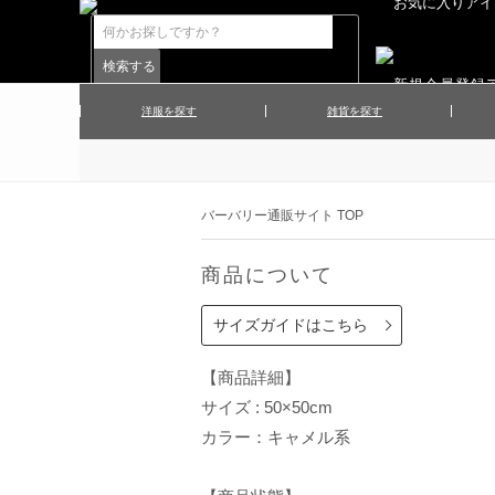
洋服を探す
雑貨を探す
▲メンズコート
▲メンズト
▲ハンカチ
▲ネクタ
▲メンズショーツ
▲メンズス
バーバリー通販サイト TOP
▲アクセサリー
▲靴下・ソ
▲レディースワンピース
▲レディース
商品について
▲マフラー／ストール
▲手袋／グ
▲その他
サイズガイドはこちら
【商品詳細】
サイズ : 50×50cm
カラー：キャメル系