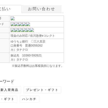
支払い
お問い合わせ
済
ード
現金のみ対応 / 佐川急便eコレクト
ゆうちょ銀行 〇三八支店
口座番号 普通0059262
カ）タナクロ
振込先 10360-592621
カ）タナクロ
※振込手数料はお客様負担になります。
ーワード
最新入荷商品
プレゼント・ギフト
ト・ギフト
ハンカチ