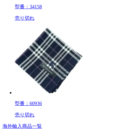
型番：34158
売り切れ
型番：60936
売り切れ
海外輸入商品一覧