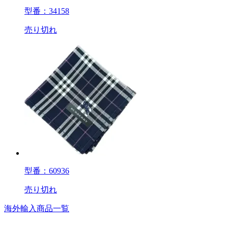
型番：34158
売り切れ
型番：60936
売り切れ
海外輸入商品一覧