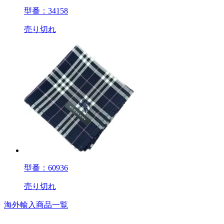
型番：34158
売り切れ
型番：60936
売り切れ
海外輸入商品一覧