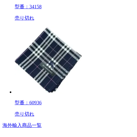
型番：34158
売り切れ
型番：60936
売り切れ
海外輸入商品一覧