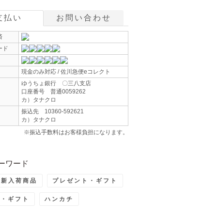
支払い
お問い合わせ
済
ード
現金のみ対応 / 佐川急便eコレクト
ゆうちょ銀行 〇三八支店
口座番号 普通0059262
カ）タナクロ
振込先 10360-592621
カ）タナクロ
※振込手数料はお客様負担になります。
ーワード
最新入荷商品
プレゼント・ギフト
ト・ギフト
ハンカチ