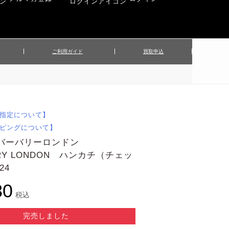
ご利用ガイド
買取申込
ンズジャケット
▲メンズパンツ
▲ベルト
▲バッグ
ィーストップス
▲レディースニット
▲帽子
▲キッズ／ベビー
ィースジャケット
▲レディースセットアップ
指定について】
▲傘／日傘
▲ぬいぐるみ
ピングについて】
 バーバリーロンドン
RRY LONDON ハンカチ（チェッ
24
80
税込
完売しました