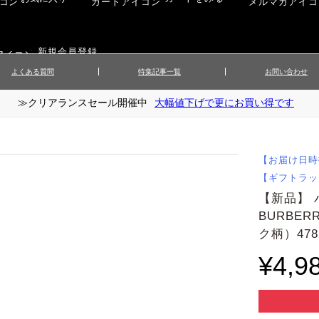
新規会員登録
よくある質問
特集記事一覧
お問い合わせ
≫クリアランスセール開催中
大幅値下げで更にお買い得です
ップス
▲メンズニット
▲メ
イ
▲財布・キーケース
ーツ
▲レディースコート
▲レデ
ックス
▲靴／シューズ
スカート
▲レディースボトムス
▲レデ
【お届け日時
ローブ
▲文具
【ギフトラッ
【新品】
BURBE
ク柄）478
¥4,9