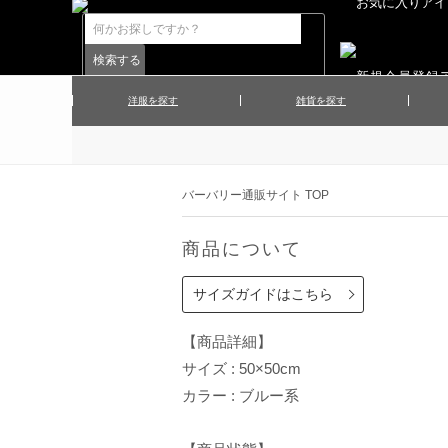
洋服を探す
雑貨を探す
▲メンズコート
▲メンズト
▲ハンカチ
▲ネクタ
▲メンズショーツ
▲メンズス
バーバリー通販サイト TOP
▲アクセサリー
▲靴下・ソ
▲レディースワンピース
▲レディース
商品について
▲マフラー／ストール
▲手袋／グ
▲その他
サイズガイドはこちら
【商品詳細】
サイズ : 50×50cm
カラー : ブルー系