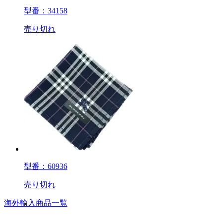
型番：34158
売り切れ
型番：60936
売り切れ
海外輸入商品一覧