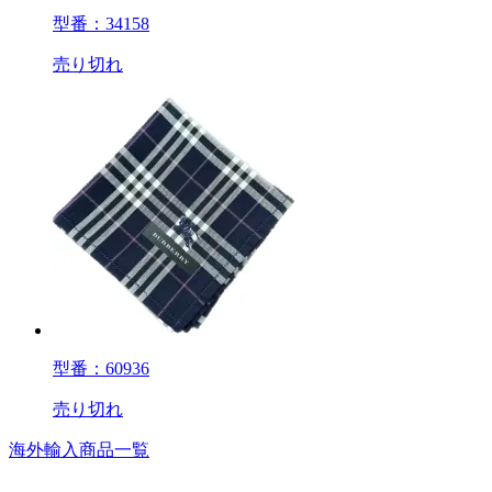
型番：34158
売り切れ
型番：60936
売り切れ
海外輸入商品一覧