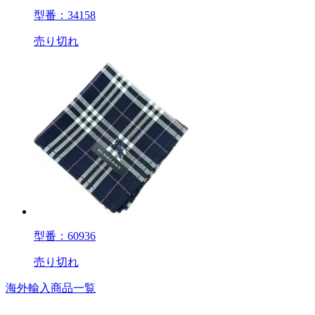
型番：34158
売り切れ
型番：60936
売り切れ
海外輸入商品一覧