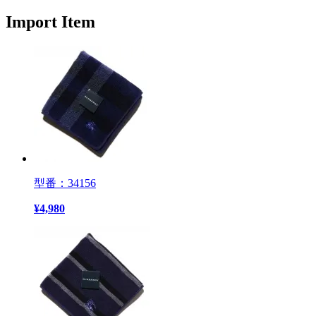
Import Item
型番：34156
¥
4,980