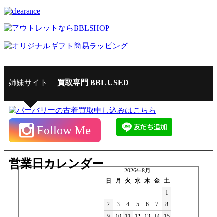
姉妹サイト
買取専門 BBL USED
Follow Me
営業日カレンダー
2026年8月
日
月
火
水
木
金
土
1
2
3
4
5
6
7
8
9
10
11
12
13
14
15