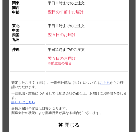
関東
平日11時までのご注文
関西
翌日の午前中お届け
中部
東北
平日11時までのご注文
中国
翌々日のお届け
四国
九州
沖縄
平日11時までのご注文
翌々日のお届け
※航空便の場合
確定したご注文（※1）、一部例外商品（※2）については
こちら
からご確
認いただけます。
一部地域・離島につきましては配送会社の都合上、お届けにお時間を要しま
す。
詳しくはこちら
最短お届け予定日は目安となります。
配送会社の状況により配達日数が異なる場合がございます。
閉じる