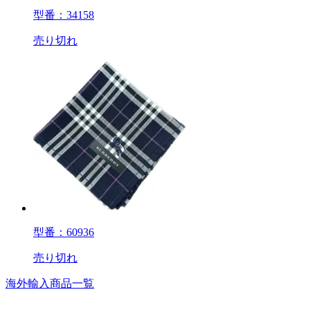
型番：34158
売り切れ
型番：60936
売り切れ
海外輸入商品一覧