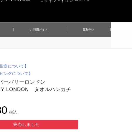
ご利用ガイド
買取申込
ンズジャケット
▲メンズパンツ
▲ベルト
▲バッグ
ィーストップス
▲レディースニット
▲帽子
▲キッズ／ベビー
ィースジャケット
▲レディースセットアップ
指定について】
▲傘／日傘
▲ぬいぐるみ
ピングについて】
 バーバリーロンドン
RRY LONDON タオルハンカチ
80
税込
完売しました