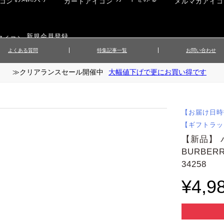
新規会員登録
よくある質問
特集記事一覧
お問い合わせ
≫クリアランスセール開催中
大幅値下げで更にお買い得です
ップス
▲メンズニット
▲メ
イ
▲財布・キーケース
ーツ
▲レディースコート
▲レデ
ックス
▲靴／シューズ
スカート
▲レディースボトムス
▲レデ
【お届け日時
ローブ
▲文具
【ギフトラッ
【新品】
BURBE
34258
¥4,9