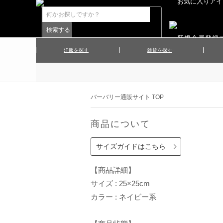
洋服を探す
雑貨を探す
▲メンズコート
▲メンズト
▲ハンカチ
▲ネクタ
▲メンズショーツ
▲メンズス
バーバリー通販サイト TOP
▲アクセサリー
▲靴下・ソ
▲レディースワンピース
▲レディース
商品について
▲マフラー／ストール
▲手袋／グ
▲その他
サイズガイドはこちら
【商品詳細】
サイズ : 25×25cm
カラー : ネイビー系