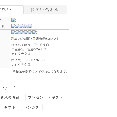
支払い
お問い合わせ
済
ード
現金のみ対応 / 佐川急便eコレクト
ゆうちょ銀行 〇三八支店
口座番号 普通0059262
カ）タナクロ
振込先 10360-592621
カ）タナクロ
※振込手数料はお客様負担になります。
ーワード
最新入荷商品
プレゼント・ギフト
ト・ギフト
ハンカチ