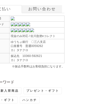
支払い
お問い合わせ
済
ード
現金のみ対応 / 佐川急便eコレクト
ゆうちょ銀行 〇三八支店
口座番号 普通0059262
カ）タナクロ
振込先 10360-592621
カ）タナクロ
※振込手数料はお客様負担になります。
ーワード
最新入荷商品
プレゼント・ギフト
ト・ギフト
ハンカチ