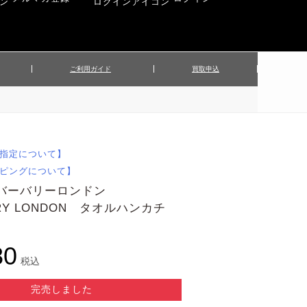
ご利用ガイド
買取申込
ンズジャケット
▲メンズパンツ
▲ベルト
▲バッグ
ィーストップス
▲レディースニット
▲帽子
▲キッズ／ベビー
ィースジャケット
▲レディースセットアップ
指定について】
▲傘／日傘
▲ぬいぐるみ
ピングについて】
 バーバリーロンドン
RRY LONDON タオルハンカチ
80
税込
完売しました