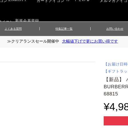
新規会員登録
よくある質問
特集記事一覧
お問い合わせ
≫クリアランスセール開催中
大幅値下げで更にお買い得です
ップス
▲メンズニット
▲メ
イ
▲財布・キーケース
ーツ
▲レディースコート
▲レデ
ックス
▲靴／シューズ
スカート
▲レディースボトムス
▲レデ
【お届け日時
ローブ
▲文具
【ギフトラッ
【新品】
BURBE
68815
¥4,9