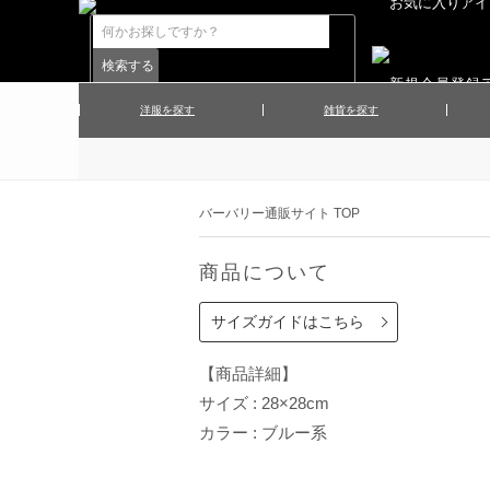
洋服を探す
雑貨を探す
▲メンズコート
▲メンズト
▲ハンカチ
▲ネクタ
▲メンズショーツ
▲メンズス
バーバリー通販サイト TOP
▲アクセサリー
▲靴下・ソ
▲レディースワンピース
▲レディース
商品について
▲マフラー／ストール
▲手袋／グ
▲その他
サイズガイドはこちら
【商品詳細】
サイズ : 28×28cm
カラー : ブルー系