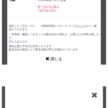
沖縄
平日11時までのご注文
翌々日のお届け
※航空便の場合
確定したご注文（※1）、一部例外商品（※2）については
こちら
からご確
認いただけます。
一部地域・離島につきましては配送会社の都合上、お届けにお時間を要しま
す。
詳しくはこちら
最短お届け予定日は目安となります。
配送会社の状況により配達日数が異なる場合がございます。
閉じる