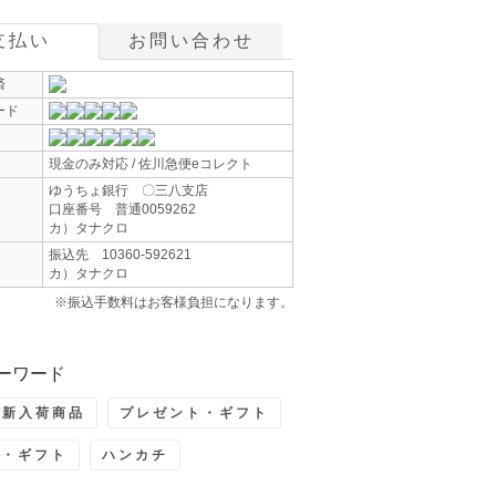
支払い
お問い合わせ
済
ード
現金のみ対応 / 佐川急便eコレクト
ゆうちょ銀行 〇三八支店
口座番号 普通0059262
カ）タナクロ
振込先 10360-592621
カ）タナクロ
※振込手数料はお客様負担になります。
ーワード
最新入荷商品
プレゼント・ギフト
ト・ギフト
ハンカチ