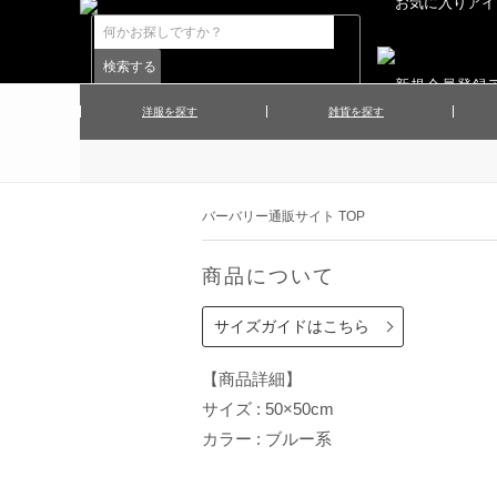
洋服を探す
雑貨を探す
▲メンズコート
▲メンズト
▲ハンカチ
▲ネクタ
▲メンズショーツ
▲メンズス
バーバリー通販サイト TOP
▲アクセサリー
▲靴下・ソ
▲レディースワンピース
▲レディース
商品について
▲マフラー／ストール
▲手袋／グ
▲その他
サイズガイドはこちら
【商品詳細】
サイズ : 50×50cm
カラー : ブルー系