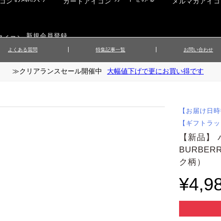
新規会員登録
よくある質問
特集記事一覧
お問い合わせ
≫クリアランスセール開催中
大幅値下げで更にお買い得です
ップス
▲メンズニット
▲メ
イ
▲財布・キーケース
ーツ
▲レディースコート
▲レデ
ックス
▲靴／シューズ
スカート
▲レディースボトムス
▲レデ
【お届け日時
ローブ
▲文具
【ギフトラッ
【新品】
BURBE
ク柄） 6
¥4,9