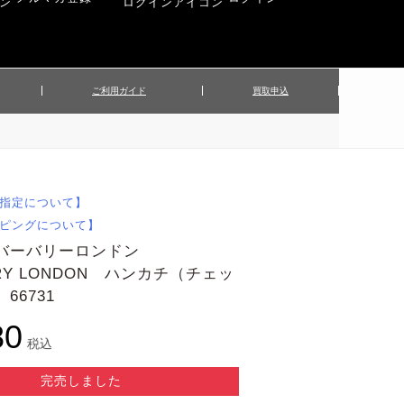
ご利用ガイド
買取申込
ンズジャケット
▲メンズパンツ
▲ベルト
▲バッグ
ィーストップス
▲レディースニット
▲帽子
▲キッズ／ベビー
ィースジャケット
▲レディースセットアップ
指定について】
▲傘／日傘
▲ぬいぐるみ
ピングについて】
 バーバリーロンドン
RRY LONDON ハンカチ（チェッ
6731
80
税込
完売しました