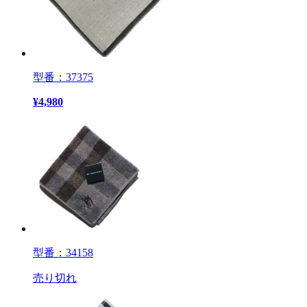
型番：37375
¥
4,980
型番：34158
売り切れ