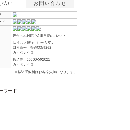
支払い
お問い合わせ
済
ード
現金のみ対応 / 佐川急便eコレクト
ゆうちょ銀行 〇三八支店
口座番号 普通0059262
カ）タナクロ
振込先 10360-592621
カ）タナクロ
※振込手数料はお客様負担になります。
ーワード