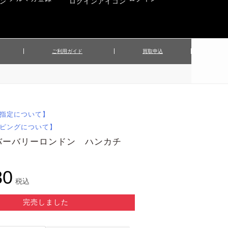
ご利用ガイド
買取申込
ンズジャケット
▲メンズパンツ
▲ベルト
▲バッグ
ィーストップス
▲レディースニット
▲帽子
▲キッズ／ベビー
ィースジャケット
▲レディースセットアップ
指定について】
▲傘／日傘
▲ぬいぐるみ
ピングについて】
バーバリーロンドン ハンカチ
80
税込
完売しました