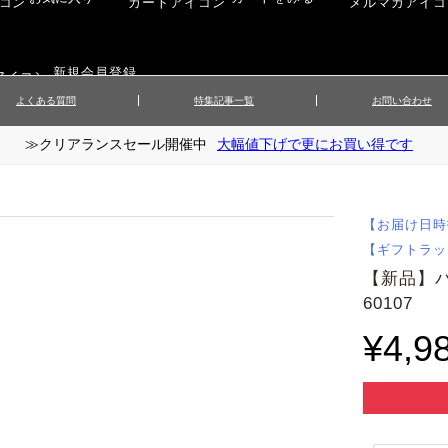
新規会員登録
よくある質問
特集記事一覧
お問い合わせ
≫クリアランスセール開催中
大幅値下げで更にお買い得です
ップス
▲メンズニット
▲メ
イ
▲財布・キーケース
ーツ
▲レディースコート
▲レデ
ックス
▲靴／シューズ
スカート
▲レディースボトムス
▲レデ
【お届け日時
ローブ
▲文具
【ギフトラッ
【新品】
60107
¥4,9