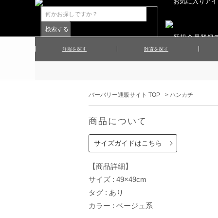
洋服を探す
雑貨を探す
▲メンズコート
▲メンズト
▲ハンカチ
▲ネクタ
▲メンズショーツ
▲メンズス
バーバリー通販サイト TOP
>
ハンカチ
▲アクセサリー
▲靴下・ソ
▲レディースワンピース
▲レディース
商品について
▲マフラー／ストール
▲手袋／グ
▲その他
サイズガイドはこちら
【商品詳細】
サイズ : 49×49cm
タグ : あり
カラー : ベージュ系