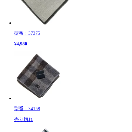
型番：37375
¥
4,980
型番：34158
売り切れ