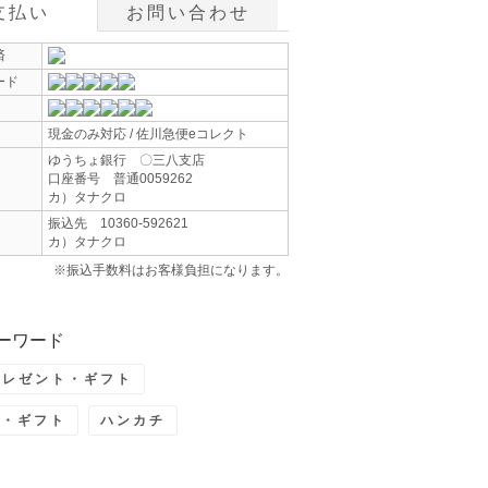
支払い
お問い合わせ
済
ード
現金のみ対応 / 佐川急便eコレクト
ゆうちょ銀行 〇三八支店
口座番号 普通0059262
カ）タナクロ
振込先 10360-592621
カ）タナクロ
※振込手数料はお客様負担になります。
ーワード
プレゼント・ギフト
ト・ギフト
ハンカチ