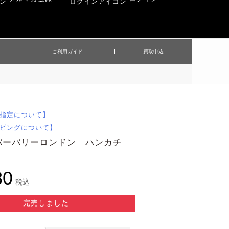
ご利用ガイド
買取申込
ンズジャケット
▲メンズパンツ
▲ベルト
▲バッグ
ィーストップス
▲レディースニット
▲帽子
▲キッズ／ベビー
ィースジャケット
▲レディースセットアップ
指定について】
▲傘／日傘
▲ぬいぐるみ
ピングについて】
バーバリーロンドン ハンカチ
80
税込
完売しました