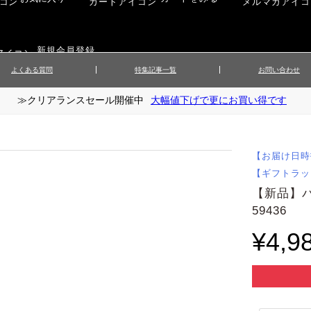
新規会員登録
よくある質問
特集記事一覧
お問い合わせ
≫クリアランスセール開催中
大幅値下げで更にお買い得です
ップス
▲メンズニット
▲メ
イ
▲財布・キーケース
ーツ
▲レディースコート
▲レデ
ックス
▲靴／シューズ
スカート
▲レディースボトムス
▲レデ
【お届け日時
ローブ
▲文具
【ギフトラッ
【新品】
59436
¥4,9