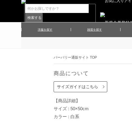
洋服を探す
雑貨を探す
▲メンズコート
▲メンズト
▲ハンカチ
▲ネクタ
▲メンズショーツ
▲メンズス
バーバリー通販サイト TOP
▲アクセサリー
▲靴下・ソ
▲レディースワンピース
▲レディース
商品について
▲マフラー／ストール
▲手袋／グ
▲その他
サイズガイドはこちら
【商品詳細】
サイズ : 50×50cm
カラー : 白系