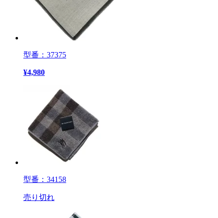
型番：37375
¥
4,980
型番：34158
売り切れ