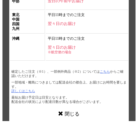
翌日の午前中お届け
中部
東北
平日11時までのご注文
中国
翌々日のお届け
四国
九州
沖縄
平日11時までのご注文
翌々日のお届け
※航空便の場合
確定したご注文（※1）、一部例外商品（※2）については
こちら
からご確
認いただけます。
一部地域・離島につきましては配送会社の都合上、お届けにお時間を要しま
す。
詳しくはこちら
最短お届け予定日は目安となります。
配送会社の状況により配達日数が異なる場合がございます。
閉じる