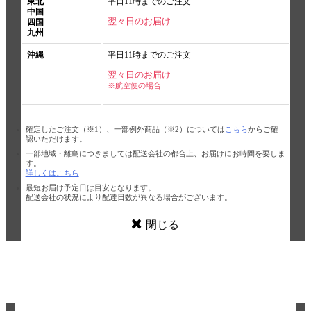
東北
平日11時までのご注文
中国
翌々日のお届け
四国
九州
沖縄
平日11時までのご注文
翌々日のお届け
※航空便の場合
確定したご注文（※1）、一部例外商品（※2）については
こちら
からご確
認いただけます。
一部地域・離島につきましては配送会社の都合上、お届けにお時間を要しま
す。
詳しくはこちら
最短お届け予定日は目安となります。
配送会社の状況により配達日数が異なる場合がございます。
閉じる