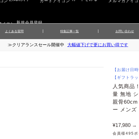
新規会員登録
よくある質問
特集記事一覧
お問い合わせ
≫クリアランスセール開催中
大幅値下げで更にお買い得です
ップス
▲メンズニット
▲メ
イ
▲財布・キーケース
ーツ
▲レディースコート
▲レデ
ックス
▲靴／シューズ
スカート
▲レディースボトムス
▲レデ
【お届け日時
ローブ
▲文具
【ギフトラッ
人気商品！
量 無地 
親骨60cm
ー メンズ 
¥17,980 →
会員様495