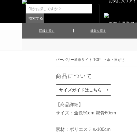
洋服を探す
雑貨を探す
▲メンズコート
▲メンズト
▲ハンカチ
▲ネクタ
▲メンズショーツ
▲メンズス
バーバリー通販サイト TOP
>
傘・日がさ
▲アクセサリー
▲靴下・ソ
▲レディースワンピース
▲レディース
商品について
▲マフラー／ストール
▲手袋／グ
▲その他
サイズガイドはこちら
【商品詳細】
サイズ：全長91cm 親骨60cm
素材：ポリエステル100cm