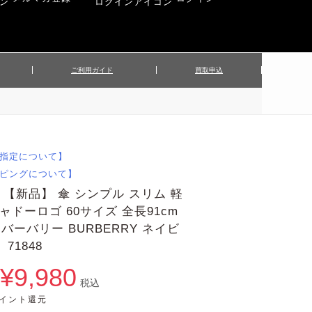
ご利用ガイド
買取申込
ンズジャケット
▲メンズパンツ
▲ベルト
▲バッグ
ィーストップス
▲レディースニット
▲帽子
▲キッズ／ベビー
ィースジャケット
▲レディースセットアップ
指定について】
▲傘／日傘
▲ぬいぐるみ
ピングについて】
【新品】 傘 シンプル スリム 軽
シャドーロゴ 60サイズ 全長91cm
 バーバリー BURBERRY ネイビ
71848
¥9,980
税込
ポイント還元