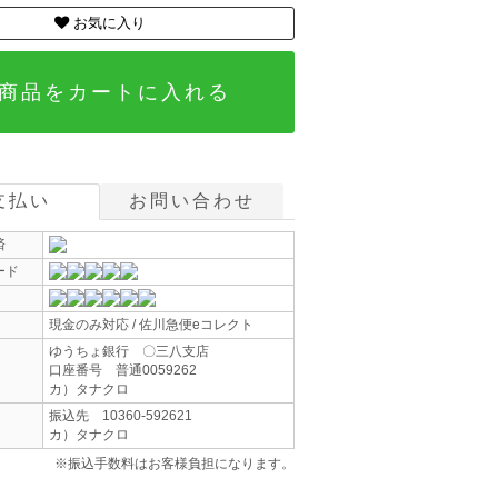
お気に入り
商品をカートに入れる
支払い
お問い合わせ
済
ード
現金のみ対応 / 佐川急便eコレクト
ゆうちょ銀行 〇三八支店
口座番号 普通0059262
カ）タナクロ
振込先 10360-592621
カ）タナクロ
※振込手数料はお客様負担になります。