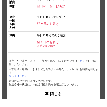
関西
翌日の午前中お届け
中部
東北
平日11時までのご注文
中国
翌々日のお届け
四国
九州
沖縄
平日11時までのご注文
翌々日のお届け
※航空便の場合
確定したご注文（※1）、一部例外商品（※2）については
こちら
からご確
認いただけます。
一部地域・離島につきましては配送会社の都合上、お届けにお時間を要しま
す。
詳しくはこちら
最短お届け予定日は目安となります。
配送会社の状況により配達日数が異なる場合がございます。
閉じる