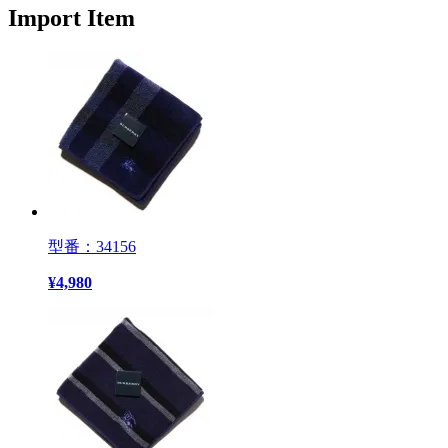
Import Item
型番：34156
¥
4,980