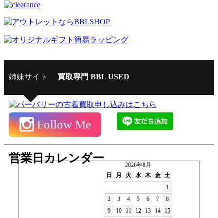
姉妹サイト
買取専門 BBL USED
Follow Me
営業日カレンダー
2026年8月
日
月
火
水
木
金
土
1
2
3
4
5
6
7
8
9
10
11
12
13
14
15