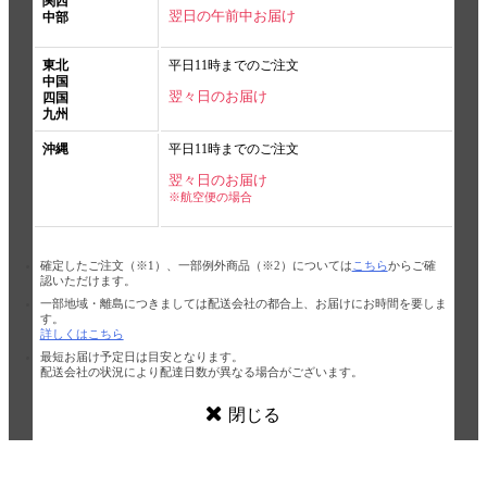
関西
翌日の午前中お届け
中部
東北
平日11時までのご注文
中国
翌々日のお届け
四国
九州
沖縄
平日11時までのご注文
翌々日のお届け
※航空便の場合
確定したご注文（※1）、一部例外商品（※2）については
こちら
からご確
認いただけます。
一部地域・離島につきましては配送会社の都合上、お届けにお時間を要しま
す。
詳しくはこちら
最短お届け予定日は目安となります。
配送会社の状況により配達日数が異なる場合がございます。
閉じる