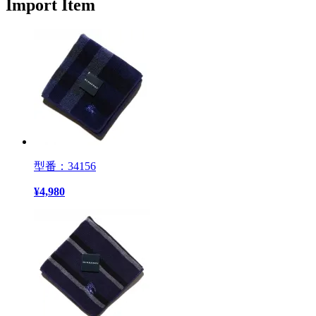
Import Item
型番：34156
¥
4,980