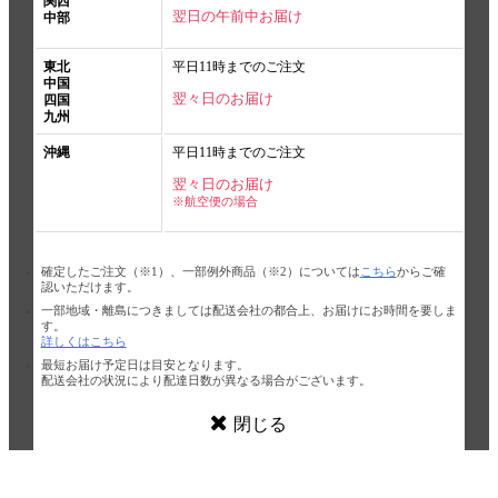
関西
翌日の午前中お届け
中部
東北
平日11時までのご注文
中国
翌々日のお届け
四国
九州
沖縄
平日11時までのご注文
翌々日のお届け
※航空便の場合
確定したご注文（※1）、一部例外商品（※2）については
こちら
からご確
認いただけます。
一部地域・離島につきましては配送会社の都合上、お届けにお時間を要しま
す。
詳しくはこちら
最短お届け予定日は目安となります。
配送会社の状況により配達日数が異なる場合がございます。
閉じる