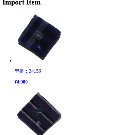
Import Item
型番：34156
¥
4,980