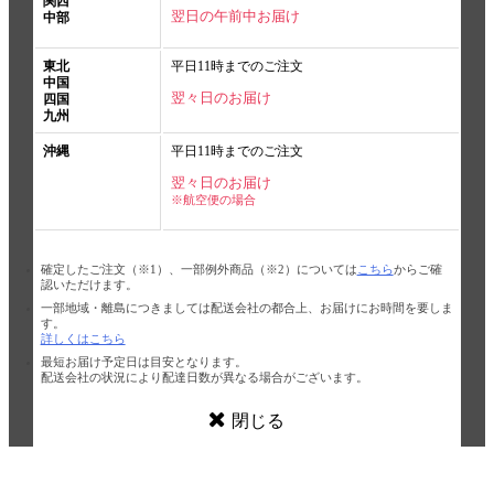
関西
翌日の午前中お届け
中部
東北
平日11時までのご注文
中国
翌々日のお届け
四国
九州
沖縄
平日11時までのご注文
翌々日のお届け
※航空便の場合
確定したご注文（※1）、一部例外商品（※2）については
こちら
からご確
認いただけます。
一部地域・離島につきましては配送会社の都合上、お届けにお時間を要しま
す。
詳しくはこちら
最短お届け予定日は目安となります。
配送会社の状況により配達日数が異なる場合がございます。
閉じる