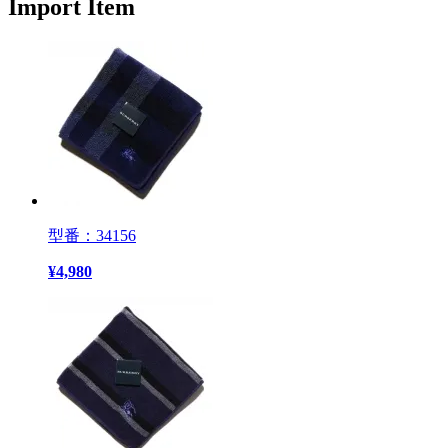
Import Item
型番：34156
¥
4,980