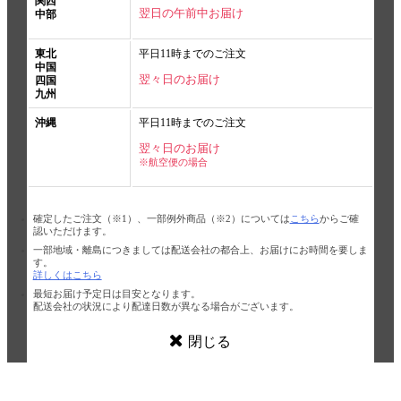
関西
翌日の午前中お届け
中部
東北
平日11時までのご注文
中国
翌々日のお届け
四国
九州
沖縄
平日11時までのご注文
翌々日のお届け
※航空便の場合
確定したご注文（※1）、一部例外商品（※2）については
こちら
からご確
認いただけます。
一部地域・離島につきましては配送会社の都合上、お届けにお時間を要しま
す。
詳しくはこちら
最短お届け予定日は目安となります。
配送会社の状況により配達日数が異なる場合がございます。
閉じる