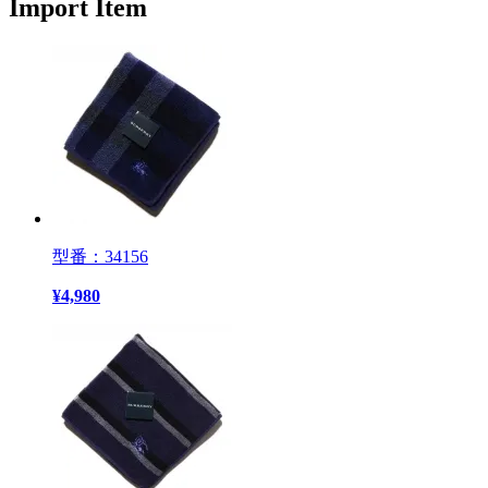
Import Item
型番：34156
¥
4,980