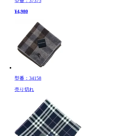
型番：37375
¥
4,980
型番：34158
売り切れ