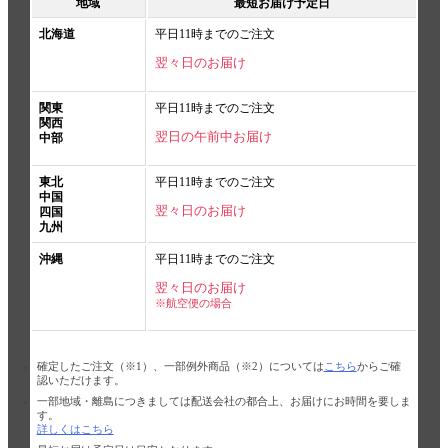
地域
最短お届け予定日
北海道
平日11時までのご注文
翌々日のお届け
関東
平日11時までのご注文
関西
翌日の午前中お届け
中部
東北
平日11時までのご注文
中国
翌々日のお届け
四国
九州
沖縄
平日11時までのご注文
翌々日のお届け
※航空便の場合
確定したご注文（※1）、一部例外商品（※2）については
こちら
からご確
認いただけます。
一部地域・離島につきましては配送会社の都合上、お届けにお時間を要しま
す。
詳しくはこちら