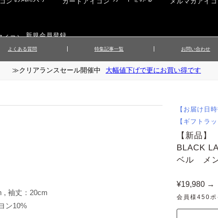
新規会員登録
よくある質問
特集記事一覧
お問い合わせ
≫クリアランスセール開催中
大幅値下げで更にお買い得です
ップス
▲メンズニット
▲メ
イ
▲財布・キーケース
ーツ
▲レディースコート
▲レデ
ックス
▲靴／シューズ
スカート
▲レディースボトムス
▲レデ
【お届け日時
ローブ
▲文具
【ギフトラッ
【新品】 
BLACK
ベル メン
¥19,980 →
 , 袖丈：20cm
会員様450
ヨン10%