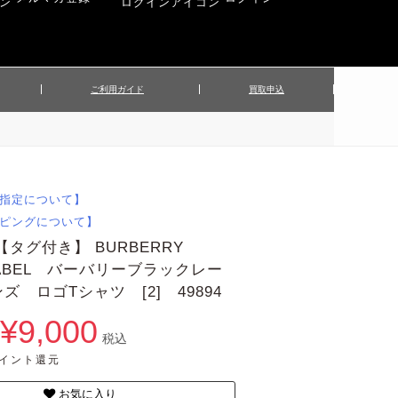
ご利用ガイド
買取申込
ンズジャケット
▲メンズパンツ
▲ベルト
▲バッグ
ィーストップス
▲レディースニット
▲帽子
▲キッズ／ベビー
ィースジャケット
▲レディースセットアップ
指定について】
▲傘／日傘
▲ぬいぐるみ
ピングについて】
【タグ付き】 BURBERRY
 LABEL バーバリーブラックレー
ズ ロゴTシャツ [2] 49894
¥9,000
税込
ポイント還元
お気に入り