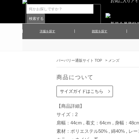
洋服を探す
雑貨を探す
▲メンズコート
▲メンズト
▲ハンカチ
▲ネクタ
▲メンズショーツ
▲メンズス
バーバリー通販サイト TOP
>
メンズ
▲アクセサリー
▲靴下・ソ
▲レディースワンピース
▲レディース
商品について
▲マフラー／ストール
▲手袋／グ
▲その他
サイズガイドはこちら
【商品詳細】
サイズ：2
肩幅：44cm , 着丈：64cm , 身幅：48cm
素材：ポリエステル50% , 綿40% , レー