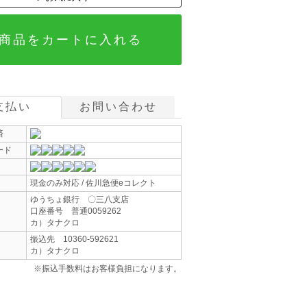
商品をカートに入れる
支払い
お問い合わせ
済
ード
現金のみ対応 / 佐川急便eコレクト
ゆうちょ銀行 〇三八支店
口座番号 普通0059262
カ）タナクロ
振込先 10360-592621
カ）タナクロ
※振込手数料はお客様負担になります。