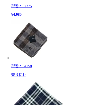
型番：37375
¥
4,980
型番：34158
売り切れ