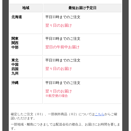
地域
最短お届け予定日
北海道
平日11時までのご注文
翌々日のお届け
関東
平日11時までのご注文
関西
翌日の午前中お届け
中部
東北
平日11時までのご注文
中国
翌々日のお届け
四国
九州
沖縄
平日11時までのご注文
翌々日のお届け
※航空便の場合
確定したご注文（※1）、一部例外商品（※2）については
こちら
からご確
認いただけます。
一部地域・離島につきましては配送会社の都合上、お届けにお時間を要しま
す。