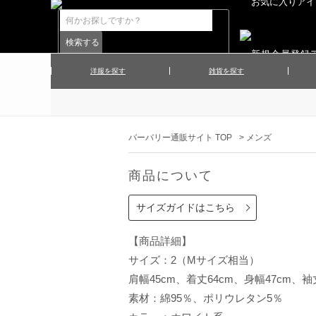
洋服を探す
雑貨を探す
▲メンズコート
▲メンズト
▲ハンカチ
▲ネクタ
▲メンズショーツ
▲メンズス
バーバリー通販サイト TOP
>
メンズ
▲アクセサリー
▲靴下・ソ
▲レディースワンピース
▲レディース
商品について
▲マフラー／ストール
▲手袋／グ
▲その他
サイズガイドはこちら
【商品詳細】
サイズ：2（Mサイズ相当）
肩幅45cm、着丈64cm、身幅47cm、袖丈
素材：綿95％、ポリウレタン5％