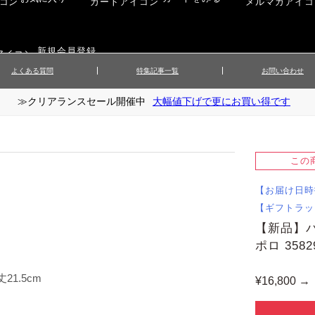
新規会員登録
よくある質問
特集記事一覧
お問い合わせ
≫クリアランスセール開催中
大幅値下げで更にお買い得です
ップス
▲メンズニット
▲メ
イ
▲財布・キーケース
ーツ
▲レディースコート
▲レデ
ックス
▲靴／シューズ
スカート
▲レディースボトムス
▲レデ
この
ローブ
▲文具
【お届け日時
【ギフトラッ
【新品】
ポロ 358
21.5cm
¥16,800 →