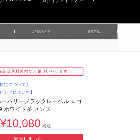
ご利用ガイド
買取申込
ンズジャケット
▲メンズパンツ
▲ベルト
▲バッグ
ィーストップス
▲レディースニット
▲帽子
▲キッズ／ベビー
ィースジャケット
▲レディースセットアップ
商品は送料無料でお届けいたします
▲傘／日傘
▲ぬいぐるみ
指定について】
ピングについて】
バーバリーブラックレーベル ロゴ
29 ホワイト系 メンズ
¥10,080
税込
完売しました