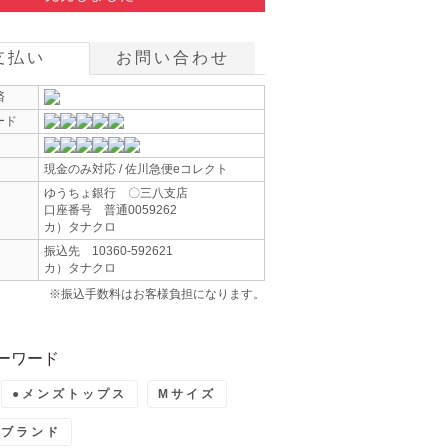
支払い
お問い合わせ
済
ード
現金のみ対応 / 佐川急便eコレクト
ゆうちょ銀行 〇三八支店
口座番号 普通0059262
カ）タナクロ
振込先 10360-592621
カ）タナクロ
※振込手数料はお客様負担になります。
ーワード
●メンズトップス
Mサイズ
ーブランド