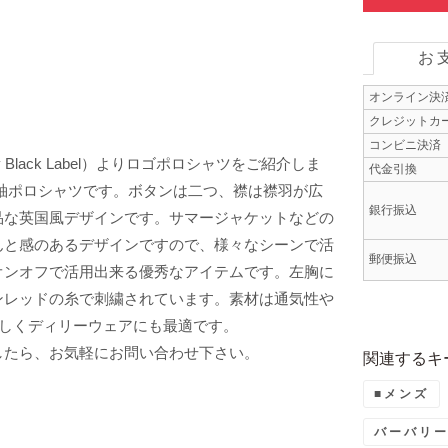
お
オンライン決
クレジットカ
コンビニ決済
 Black Label）よりロゴポロシャツをご紹介しま
代金引換
袖ポロシャツです。ボタンは二つ、襟は襟羽が広
銀行振込
品な英国風デザインです。サマージャケットなどの
んと感のあるデザインですので、様々なシーンで活
郵便振込
オンオフで活用出来る優秀なアイテムです。左胸に
ンレッドの糸で刺繍されています。素材は通気性や
優しくディリーウェアにも最適です。
したら、お気軽にお問い合わせ下さい。
関連するキ
■メンズ
バーバリ