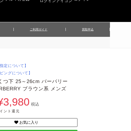
ご利用ガイド
買取申込
ンズジャケット
▲メンズパンツ
▲ベルト
▲バッグ
ィーストップス
▲レディースニット
▲帽子
▲キッズ／ベビー
ィースジャケット
▲レディースセットアップ
指定について】
▲傘／日傘
▲ぬいぐるみ
ピングについて】
くつ下 25～26cm バーバリー
BURBERRY ブラウン系 メンズ
¥3,980
税込
ポイント還元
お気に入り