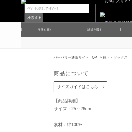
洋服を探す
雑貨を探す
▲メンズコート
▲メンズト
▲ハンカチ
▲ネクタ
▲メンズショーツ
▲メンズス
バーバリー通販サイト TOP
>
靴下・ソックス
▲アクセサリー
▲靴下・ソ
▲レディースワンピース
▲レディース
商品について
▲マフラー／ストール
▲手袋／グ
▲その他
サイズガイドはこちら
【商品詳細】
サイズ：25～26cm
素材：綿100%