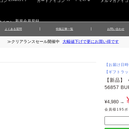
新規会員登録
よくある質問
特集記事一覧
お問い合わせ
≫クリアランスセール開催中
大幅値下げで更にお買い得です
ップス
▲メンズニット
▲メ
イ
▲財布・キーケース
ーツ
▲レディースコート
▲レデ
ックス
▲靴／シューズ
スカート
▲レディースボトムス
▲レデ
【お届け日時
ローブ
▲文具
【ギフトラッ
【新品】 
56857 
¥4,980 →
会員様195