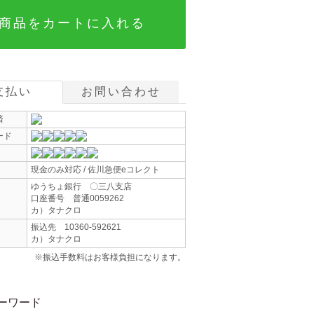
商品をカートに入れる
支払い
お問い合わせ
済
ード
現金のみ対応 / 佐川急便eコレクト
ゆうちょ銀行 〇三八支店
口座番号 普通0059262
カ）タナクロ
振込先 10360-592621
カ）タナクロ
※振込手数料はお客様負担になります。
ーワード