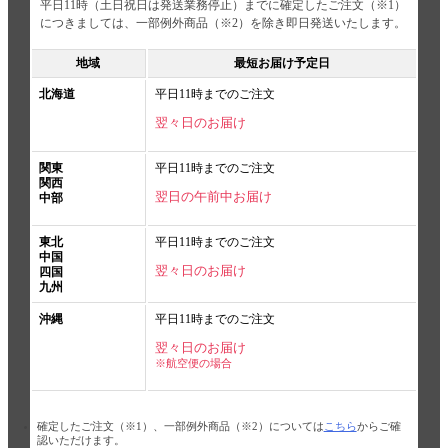
平日11時（土日祝日は発送業務停止）までに確定したご注文（※1）
につきましては、一部例外商品（※2）を除き即日発送いたします。
地域
最短お届け予定日
北海道
平日11時までのご注文
翌々日のお届け
関東
平日11時までのご注文
関西
翌日の午前中お届け
中部
東北
平日11時までのご注文
中国
翌々日のお届け
四国
九州
沖縄
平日11時までのご注文
翌々日のお届け
※航空便の場合
確定したご注文（※1）、一部例外商品（※2）については
こちら
からご確
認いただけます。