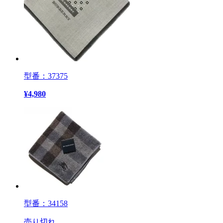
型番：37375
¥
4,980
型番：34158
売り切れ