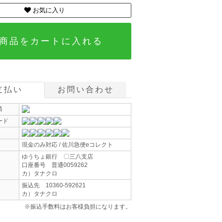
お気に入り
商品をカートに入れる
支払い
お問い合わせ
済
ード
現金のみ対応 / 佐川急便eコレクト
ゆうちょ銀行 〇三八支店
口座番号 普通0059262
カ）タナクロ
振込先 10360-592621
カ）タナクロ
※振込手数料はお客様負担になります。