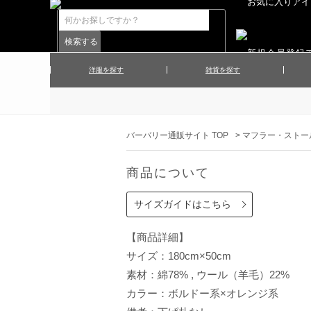
洋服を探す
雑貨を探す
▲メンズコート
▲メンズト
▲ハンカチ
▲ネクタ
▲メンズショーツ
▲メンズス
バーバリー通販サイト TOP
>
マフラー・ストー
▲アクセサリー
▲靴下・ソ
▲レディースワンピース
▲レディース
商品について
▲マフラー／ストール
▲手袋／グ
▲その他
サイズガイドはこちら
【商品詳細】
サイズ：180cm×50cm
素材：綿78% , ウール（羊毛）22%
カラー：ボルドー系×オレンジ系