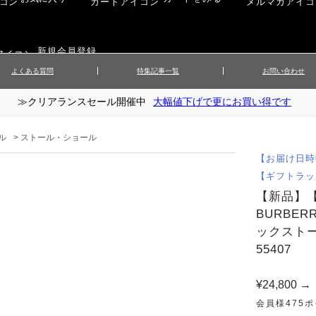
新規会員登録
よくある質問
特集記事一覧
お問い合わせ
≫クリアランスセール開催中
大幅値下げで更にお買い得です
ップス
▲メンズニット
▲メ
イ
▲財布・キーケース
ーツ
▲レディースコート
▲レデ
ル
>
ストール・ショール
ックス
▲靴／シューズ
スカート
▲レディースボトムス
▲レデ
【お届け日時
ローブ
▲文具
【ギフトラッ
【新品】
BURBE
ックスト
55407
¥24,800 →
会員様475