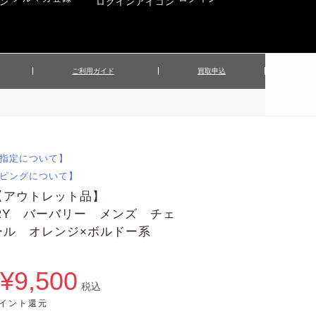
ご利用ガイド
買取申込
ンズジャケット
▲メンズパンツ
▲ベルト
▲バッグ
ィーストップス
▲レディースニット
▲帽子
▲キッズ／ベビー
ィースジャケット
▲レディースセットアップ
指定について】
▲傘／日傘
▲ぬいぐるみ
ピングについて】
【アウトレット品】
RRY バーバリー メンズ チェ
ール オレンジ×ボルドー系
¥9,500
税込
ポイント還元