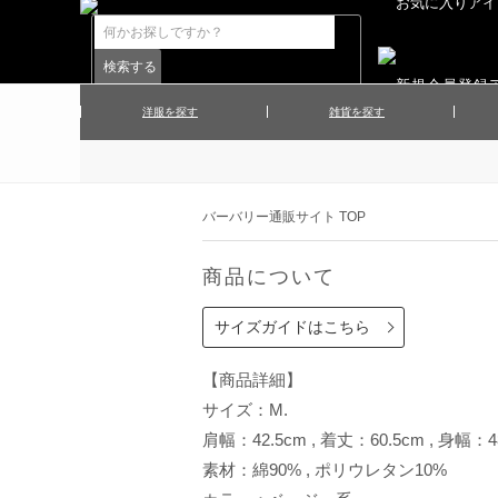
洋服を探す
雑貨を探す
▲メンズコート
▲メンズト
▲ハンカチ
▲ネクタ
▲メンズショーツ
▲メンズス
バーバリー通販サイト TOP
▲アクセサリー
▲靴下・ソ
▲レディースワンピース
▲レディース
商品について
▲マフラー／ストール
▲手袋／グ
▲その他
サイズガイドはこちら
【商品詳細】
サイズ：M.
肩幅：42.5cm , 着丈：60.5cm , 身幅：4
素材：綿90% , ポリウレタン10%