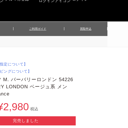
ご利用ガイド
買取申込
ンズジャケット
▲メンズパンツ
▲ベルト
▲バッグ
ィーストップス
▲レディースニット
▲帽子
▲キッズ／ベビー
ィースジャケット
▲レディースセットアップ
指定について】
▲傘／日傘
▲ぬいぐるみ
ピングについて】
 M. バーバリーロンドン 54226
RY LONDON ベージュ系 メン
rance
¥2,980
税込
完売しました