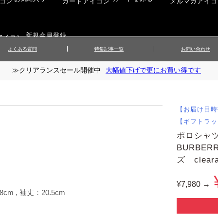
新規会員登録
よくある質問
特集記事一覧
お問い合わせ
≫クリアランスセール開催中
大幅値下げで更にお買い得です
ップス
▲メンズニット
▲メ
イ
▲財布・キーケース
ーツ
▲レディースコート
▲レデ
ックス
▲靴／シューズ
スカート
▲レディースボトムス
▲レデ
【お届け日時
ローブ
▲文具
【ギフトラッ
ポロシャツ
BURBER
ズ clea
¥7,980 →
8cm , 袖丈：20.5cm