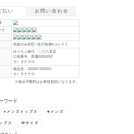
支払い
お問い合わせ
済
ード
現金のみ対応 / 佐川急便eコレクト
ゆうちょ銀行 〇三八支店
口座番号 普通0059262
カ）タナクロ
振込先 10360-592621
カ）タナクロ
※振込手数料はお客様負担になります。
ーワード
●メンズトップス
■メンズ
ップス
Mサイズ