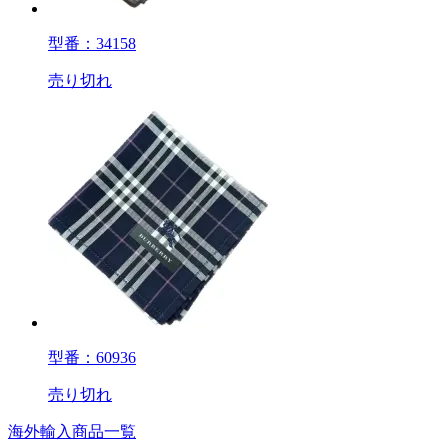
型番：34158
売り切れ
型番：60936
売り切れ
海外輸入商品一覧