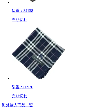
型番：34158
売り切れ
型番：60936
売り切れ
海外輸入商品一覧