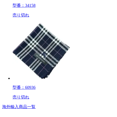
型番：34158
売り切れ
型番：60936
売り切れ
海外輸入商品一覧