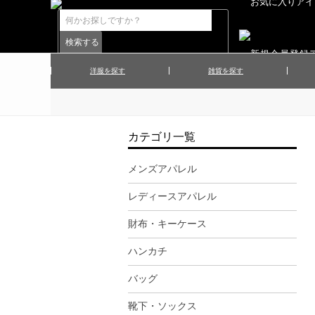
洋服を探す
雑貨を探す
▲メンズコート
▲メンズト
▲ハンカチ
▲ネクタ
▲メンズショーツ
▲メンズス
カテゴリ一覧
▲アクセサリー
▲靴下・ソ
▲レディースワンピース
▲レディース
メンズアパレル
▲マフラー／ストール
▲手袋／グ
レディースアパレル
▲その他
財布・キーケース
ハンカチ
バッグ
靴下・ソックス