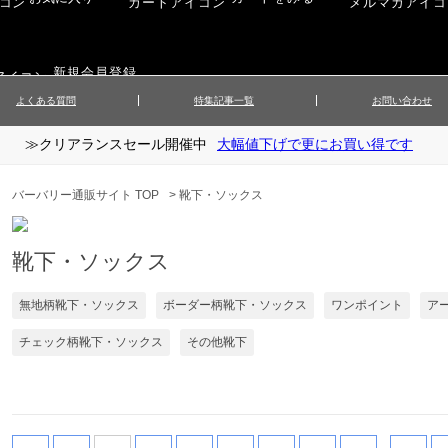
新規会員登録
よくある質問
特集記事一覧
お問い合わせ
≫クリアランスセール開催中
大幅値下げで更にお買い得です
ップス
▲メンズニット
▲メ
イ
▲財布・キーケース
ーツ
▲レディースコート
▲レデ
バーバリー通販サイト TOP
>
靴下・ソックス
ックス
▲靴／シューズ
スカート
▲レディースボトムス
▲レデ
ローブ
▲文具
靴下・ソックス
無地柄靴下・ソックス
ボーダー柄靴下・ソックス
ワンポイント
ア
チェック柄靴下・ソックス
その他靴下