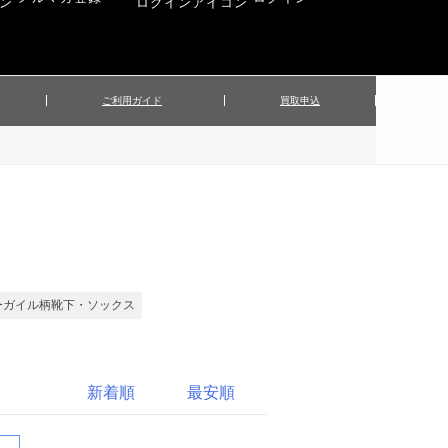
ご利用ガイド
買取申込
ンズジャケット
▲メンズパンツ
▲ベルト
▲バッグ
ィーストップス
▲レディースニット
▲帽子
▲キッズ／ベビー
ィースジャケット
▲レディースセットアップ
▲傘／日傘
▲ぬいぐるみ
ーガイル柄靴下・ソックス
新着順
最安順