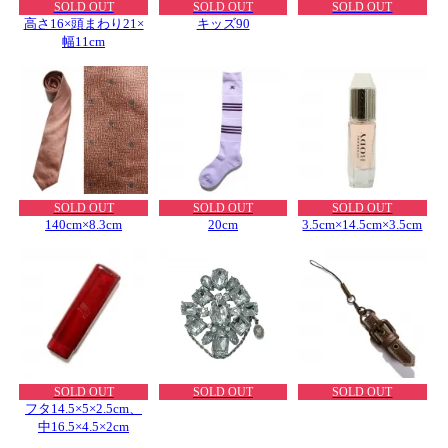
SOLD OUT
SOLD OUT
SOLD OUT
高さ16×頭まわり21×
キッズ90
幅11cm
SOLD OUT
SOLD OUT
SOLD OUT
140cm×8.3cm
20cm
3.5cm×14.5cm×3.5cm
SOLD OUT
SOLD OUT
SOLD OUT
フタ14.5×5×2.5cm、
中16.5×4.5×2cm