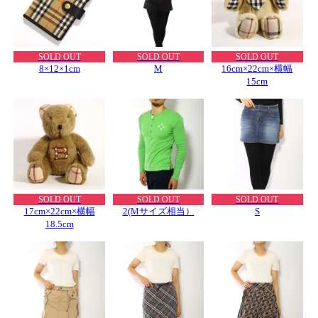
SOLD OUT
SOLD OUT
SOLD OUT
8×12×1cm
M
16cm×22cm×横幅
15cm
SOLD OUT
SOLD OUT
SOLD OUT
17cm×22cm×横幅
2(Mサイズ相当）
S
18.5cm