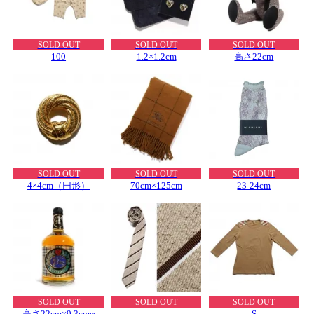
SOLD OUT
SOLD OUT
SOLD OUT
100
1.2×1.2cm
高さ22cm
SOLD OUT
SOLD OUT
SOLD OUT
4×4cm（円形）
70cm×125cm
23-24cm
SOLD OUT
SOLD OUT
SOLD OUT
高さ22cm×9.3cmφ
S