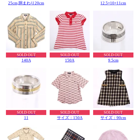
25cm,胴まわり20cm
12.5×10×11cm
SOLD OUT
SOLD OUT
SOLD OUT
140A
150A
9.5cm
SOLD OUT
SOLD OUT
SOLD OUT
11
サイズ：150A
サイズ：90cm