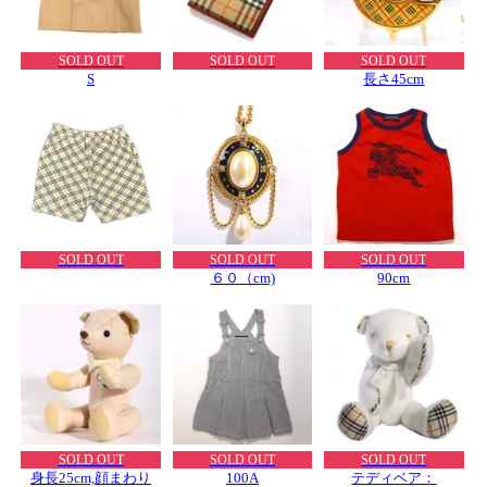
SOLD OUT
SOLD OUT
SOLD OUT
S
長さ45cm
SOLD OUT
SOLD OUT
SOLD OUT
６０（cm)
90cm
SOLD OUT
SOLD OUT
SOLD OUT
身長25cm,顔まわり
100A
テディベア：