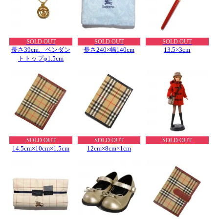
SOLD OUT
SOLD OUT
SOLD OUT
長さ39cm、ペンダン
長さ240×幅140cm
13.5×3cm
トトップφ1.5cm
SOLD OUT
SOLD OUT
SOLD OUT
14.5cm×10cm×1.5cm
12cm×8cm×1cm