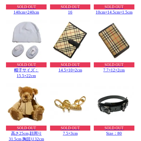
SOLD OUT
SOLD OUT
SOLD OUT
140cm×240cm
16
10cm×14.5cm×1.5cm
SOLD OUT
SOLD OUT
SOLD OUT
帽子サイズ：
14.5×10×2cm
7.7×12×2cm
15.5×22cm
SOLD OUT
SOLD OUT
SOLD OUT
高さ25cm,顔周り
7.5×3cm
Size：80
31.5cm,胸回り32cm