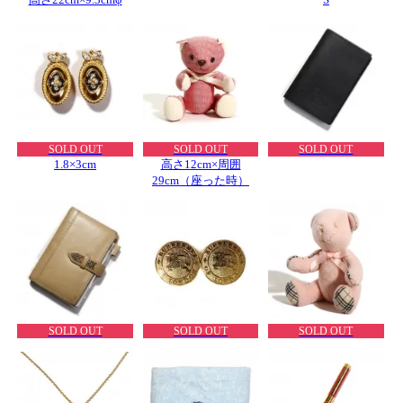
SOLD OUT
SOLD OUT
SOLD OUT
1.8×3cm
高さ12cm×周囲
29cm（座った時）
SOLD OUT
SOLD OUT
SOLD OUT