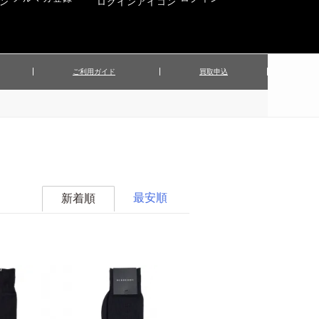
ご利用ガイド
買取申込
ンズジャケット
▲メンズパンツ
▲ベルト
▲バッグ
ィーストップス
▲レディースニット
▲帽子
▲キッズ／ベビー
ィースジャケット
▲レディースセットアップ
▲傘／日傘
▲ぬいぐるみ
最安順
新着順