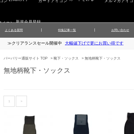
新規会員登録
よくある質問
特集記事一覧
お問い合わせ
≫クリアランスセール開催中
大幅値下げで更にお買い得です
ップス
▲メンズニット
▲メ
イ
▲財布・キーケース
ーツ
▲レディースコート
▲レデ
バーバリー通販サイト TOP
>
靴下・ソックス
>
無地柄靴下・ソックス
ックス
▲靴／シューズ
スカート
▲レディースボトムス
▲レデ
無地柄靴下・ソックス
ローブ
▲文具
1
>