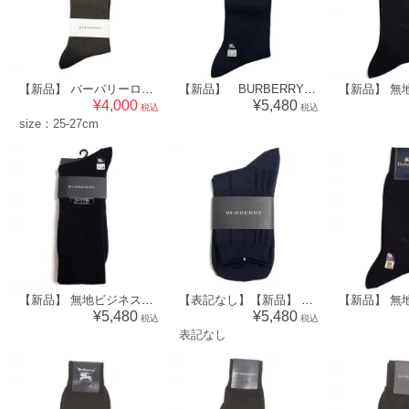
【新品】 バーバリーロンドン BURBERRY LONDON メンズ 靴下 ソックス （無地柄）ブラウン系 [size:25-27cm] 56872
【新品】 BURBERRY バーバリー メンズ 靴下 ビジネスソックス [サイズ：25～26cm] ネイビー 無地 ホースマーク刺繍 52576
¥4,000
¥5,480
税込
税込
size：25-27cm
【新品】 無地ビジネスハイソックス 靴下 バーバリー 70618 BURBERRY ネイビー メンズ
【表記なし】【新品】 無地ビジネスソックス バーバリー 70611 BURBERRY ネイビー レディース
¥5,480
¥5,480
税込
税込
表記なし