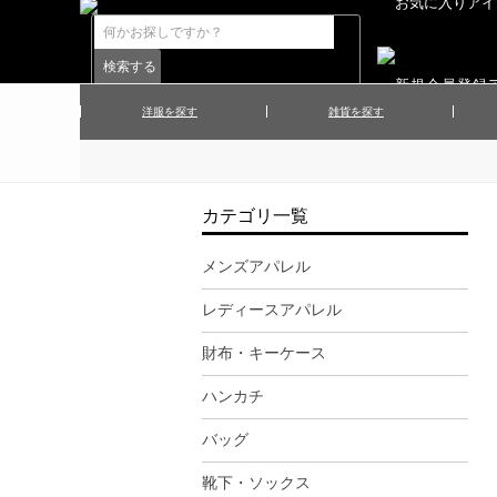
洋服を探す
雑貨を探す
▲メンズコート
▲メンズト
▲ハンカチ
▲ネクタ
▲メンズショーツ
▲メンズス
カテゴリ一覧
▲アクセサリー
▲靴下・ソ
▲レディースワンピース
▲レディース
メンズアパレル
▲マフラー／ストール
▲手袋／グ
レディースアパレル
▲その他
財布・キーケース
ハンカチ
バッグ
靴下・ソックス