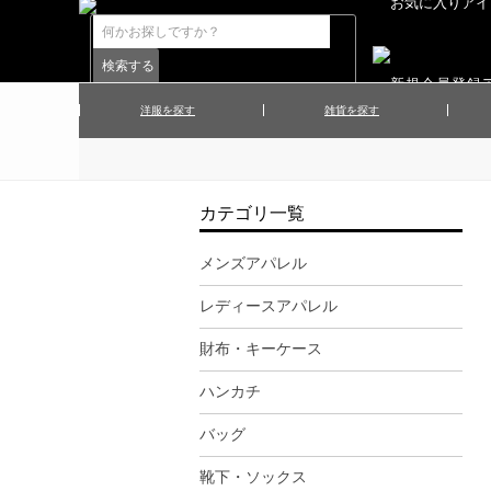
洋服を探す
雑貨を探す
▲メンズコート
▲メンズト
▲ハンカチ
▲ネクタ
▲メンズショーツ
▲メンズス
カテゴリ一覧
▲アクセサリー
▲靴下・ソ
▲レディースワンピース
▲レディース
メンズアパレル
▲マフラー／ストール
▲手袋／グ
レディースアパレル
▲その他
財布・キーケース
ハンカチ
バッグ
靴下・ソックス