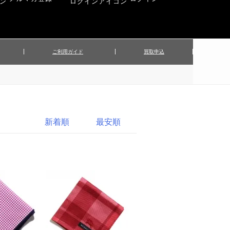
ご利用ガイド
買取申込
ンズジャケット
▲メンズパンツ
▲ベルト
▲バッグ
ィーストップス
▲レディースニット
▲帽子
▲キッズ／ベビー
ィースジャケット
▲レディースセットアップ
新着順
最安順
▲傘／日傘
▲ぬいぐるみ