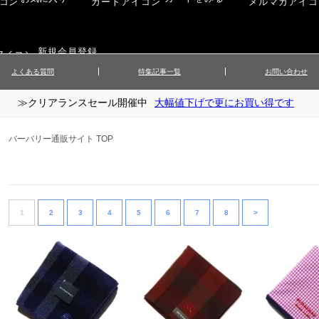
新規会員登録
よくある質問
特集記事一覧
お問い合わせ
≫クリアランスセール開催中
大幅値下げで更にお買い得です
ップス
▲メンズニット
▲メ
イ
▲財布・キーケース
ーツ
▲レディースコート
▲レデ
バーバリー通販サイト TOP
ックス
▲靴／シューズ
スカート
▲レディースボトムス
▲レデ
ローブ
▲文具
1
2
3
4
5
6
7
8
>