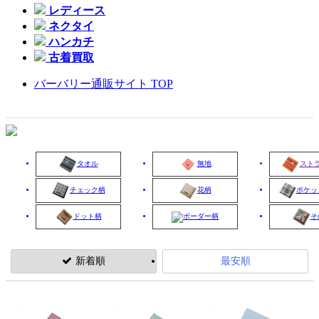
レディース
ネクタイ
ハンカチ
古着買取
バーバリー通販サイト TOP
タオル
無地
スト
チェック柄
花柄
ポケッ
ドット柄
ボーダー柄
そ
新着順
最安順