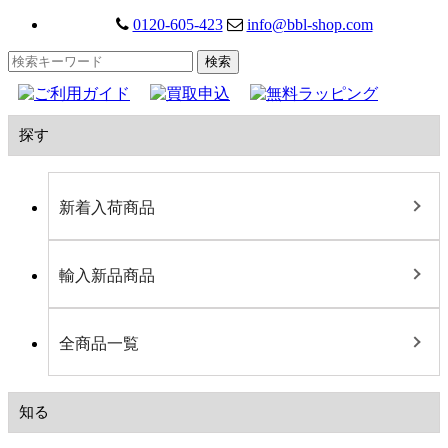
0120-605-423
info@bbl-shop.com
探す
新着入荷商品
輸入新品商品
全商品一覧
知る