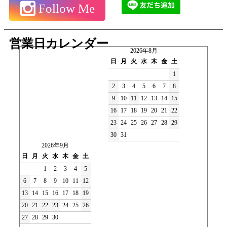
Follow Me
営業日カレンダー
2026年8月
日
月
火
水
木
金
土
1
2
3
4
5
6
7
8
9
10
11
12
13
14
15
16
17
18
19
20
21
22
23
24
25
26
27
28
29
30
31
2026年9月
日
月
火
水
木
金
土
1
2
3
4
5
6
7
8
9
10
11
12
13
14
15
16
17
18
19
20
21
22
23
24
25
26
27
28
29
30