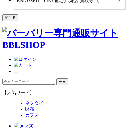
BBL USED LINE査定(姉妹店/買取専門)
閉じる
【人気ワード】
ネクタイ
財布
カフス
メンズ