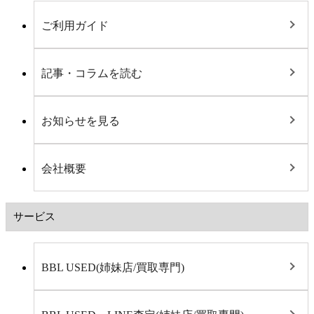
ご利用ガイド
記事・コラムを読む
お知らせを見る
会社概要
サービス
BBL USED(姉妹店/買取専門)