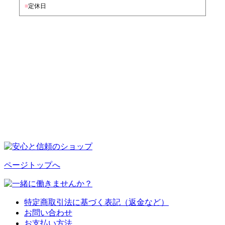
■
定休日
ページトップへ
特定商取引法に基づく表記（返金など）
お問い合わせ
お支払い方法